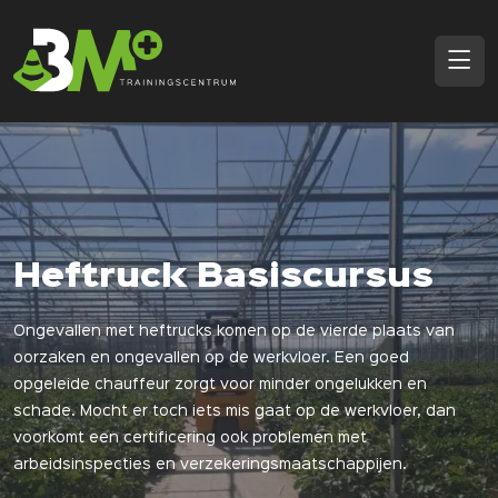
Home
Trainingen
Veiligheidsadviezen
Heftruck Basiscursus
Over ons
Ongevallen met heftrucks komen op de vierde plaats van
Contact
oorzaken en ongevallen op de werkvloer. Een goed
opgeleide chauffeur zorgt voor minder ongelukken en
Mijn documenten
schade. Mocht er toch iets mis gaat op de werkvloer, dan
voorkomt een certificering ook problemen met
arbeidsinspecties en verzekeringsmaatschappijen.