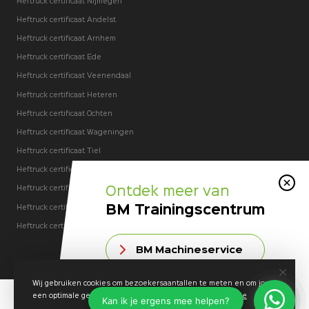
Heftruck certificaat Nijmegen
Heftruck certificaat Andelst
Heftruck certificaat Arnhem
Heftruck certificaat Ede
Heftruck certificaat Veenendaal
Heftruck certificaat Heteren
Heftruck certificaat Ochten
Heftruck certificaat Wageningen
Heftruck certificaat Tiel
Heftruck certificaat Rhenen
Ontdek meer van
Heftruck certificaat Kesteren
BM Trainingscentrum
Heftruck certificaat Opheusden
Heftruck certificaat Dodewaard
BM Machineservice
Wij gebruiken cookies om bezoekersaantallen te meten en om jou
BM Machineverhuur
een optimale gebruikerservaring te bieden.
Meer informatie
© 2026 BM Trainingscentrum
Privacybeleid
Sitemap
Een